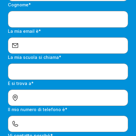
Cognome*
La mia email è*
La mia scuola si chiama*
E si trova a*
Il mio numero di telefono è*
Vi contatto perché*