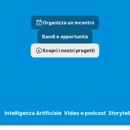
Organizza un incontro
Bandi e opportunità
Scopri i nostri progetti
Intelligenza Artificiale
•
Video e podcast
•
Storytel