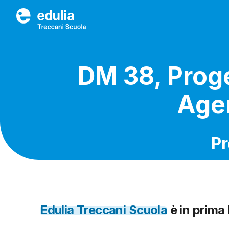
Edulia Treccani Scuola
DM 38, Prog
Agen
Pr
Edulia
Treccani
Scuola
è in prima 