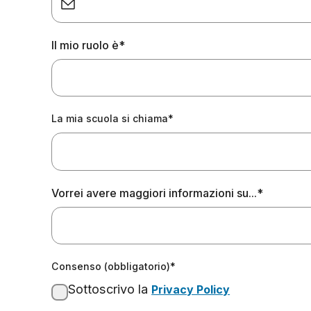
Il mio ruolo è*
La mia scuola si chiama*
Vorrei avere maggiori informazioni su...*
Consenso (obbligatorio)*
Sottoscrivo la
Privacy Policy