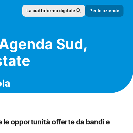
La piattaforma digitale
Per le aziende
 Agenda Sud,
state
ola
e le opportunità offerte da bandi e