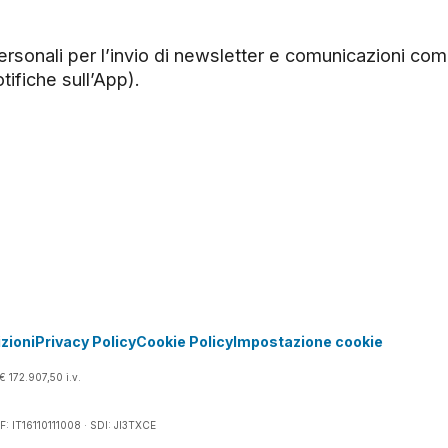
rsonali per l’invio di newsletter e comunicazioni comm
tifiche sull’App).
zioni
Privacy Policy
Cookie Policy
Impostazione cookie
€ 172.907,50 i.v.
 CF: IT16110111008 · SDI: JI3TXCE