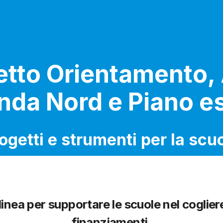
etto Orientamento,
da Nord e Piano e
ogetti e strumenti per la scu
linea per supportare le scuole nel coglier
finanziamenti.