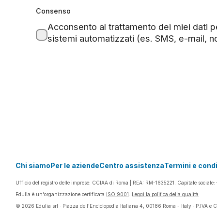
Consenso
Acconsento al trattamento dei miei dati pe
sistemi automatizzati (es. SMS, e-mail, no
Chi siamo
Per le aziende
Centro assistenza
Termini e condi
Ufficio del registro delle imprese: CCIAA di Roma | REA: RM-1635221. Capitale sociale: 
Edulia è un'organizzazione certificata
ISO 9001
.
Leggi la politica della qualità
©
2026
Edulia srl · Piazza dell'Enciclopedia Italiana 4, 00186 Roma - Italy · P.IVA e